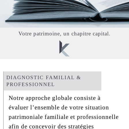
INVESTISSEMENT
RESPONSABLE
NOUS
CONTACTER
Votre patrimoine, un chapitre capital.
PROTECTION
DES
DIAGNOSTIC FAMILIAL &
DONNÉES
PROFESSIONNEL
INFORMATIONS
Notre approche globale consiste à
LÉGALES
évaluer l’ensemble de votre situation
patrimoniale familiale et professionnelle
afin de concevoir des stratégies